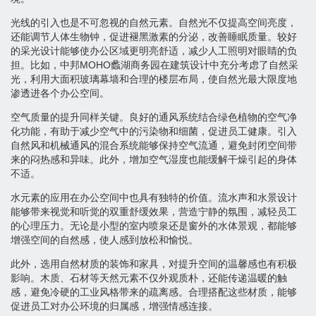
光线的引入也是不可忽视的自然元素。自然光不仅提高空间亮度，
还能调节人体生物钟，促进褪黑激素的分泌，改善睡眠质量。较好
的采光设计能够使办公区域更明亮舒适，减少人工照明对眼睛的负
担。比如，中邦MOHO蠡湖商务园在建筑设计中充分考虑了自然采
光，利用大面积玻璃幕墙和合理的楼层布局，使自然光最大限度地
渗透进各个办公空间。
空气质量的提升同样关键。良好的通风系统结合绿色植物的空气净
化功能，有助于减少空气中的污染物和细菌，促进员工健康。引入
自然风和机械通风的混合系统能够保持空气流通，避免封闭空间带
来的闷热感和异味。此外，增加空气湿度也能缓解干燥引起的身体
不适。
水元素的应用在办公空间中也具有独特的价值。流水声和水景设计
能够带来视觉和听觉的双重舒缓效果，营造宁静的氛围，减轻员工
的心理压力。无论是小型的室内喷泉还是窗外的水体景观，都能够
增强空间的自然感，使人感到放松和愉悦。
此外，选用自然材质的装饰和家具，对提升空间的温馨感也有积极
影响。木质、石材等天然元素不仅外观质朴，还能传递温暖的触
感，避免冷硬的工业风格带来的疏离感。合理搭配这些材质，能够
促进员工对办公环境的归属感，增强情感连接。