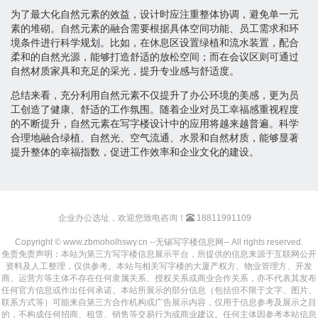
为了最大化自然元素的效益，设计时应注重整体协调，避免单一元
素的堆砌。自然元素的融合需要根据具体空间功能、员工需求和环
境条件进行科学规划。比如，在休息区设置绿植和流水装置，配合
柔和的自然光源，能够打造舒适的放松空间；而在会议区则可通过
自然材质家具和充足的采光，提升专业感与舒适度。
总结来看，充分利用自然元素不仅提升了办公环境的美感，更为员
工创造了健康、舒适的工作氛围。随着企业对员工幸福感重视程度
的不断提升，自然元素在写字楼设计中的应用将越来越普遍。科学
合理地融合绿植、自然光、空气流通、水景和自然材质，能够显著
提升整体的幸福指数，促进工作效率和企业文化的建设。
企业办公选址，欢迎您致电咨询！
18811991109
Copyright © www.zbmoholhswy.cn --无锡写字楼信息网-- All rights reserved.
免责免责声明：本站为第三方写字楼信息展示平台，所提供的信息来源于互联网公开
资料及人工整理，仅供参考。本站与相关写字楼的大厦产权方、物业管理方、开发
商、运营方等主体不存在任何隶属关系、授权关系或商业合作关系，亦不代表其发布
任何官方信息或作出任何承诺。本站所展示的部分信息（包括但不限于文字、图片、
联系方式等）可能来自第三方合作机构或广告展示内容，仅用于信息参考及展示之目
的，不构成任何招商、租赁、销售等交易行为或商业建议。任何主体因参考本站信息