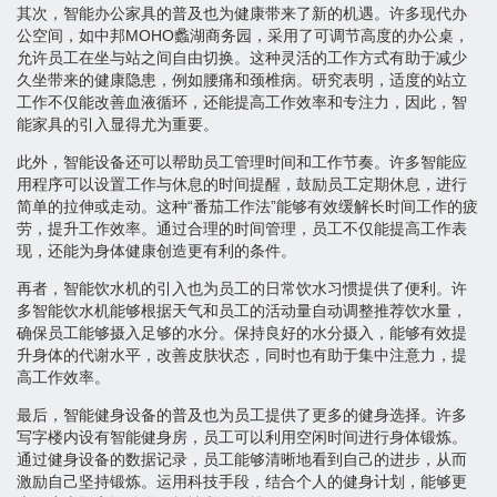
其次，智能办公家具的普及也为健康带来了新的机遇。许多现代办
公空间，如中邦MOHO蠡湖商务园，采用了可调节高度的办公桌，
允许员工在坐与站之间自由切换。这种灵活的工作方式有助于减少
久坐带来的健康隐患，例如腰痛和颈椎病。研究表明，适度的站立
工作不仅能改善血液循环，还能提高工作效率和专注力，因此，智
能家具的引入显得尤为重要。
此外，智能设备还可以帮助员工管理时间和工作节奏。许多智能应
用程序可以设置工作与休息的时间提醒，鼓励员工定期休息，进行
简单的拉伸或走动。这种“番茄工作法”能够有效缓解长时间工作的疲
劳，提升工作效率。通过合理的时间管理，员工不仅能提高工作表
现，还能为身体健康创造更有利的条件。
再者，智能饮水机的引入也为员工的日常饮水习惯提供了便利。许
多智能饮水机能够根据天气和员工的活动量自动调整推荐饮水量，
确保员工能够摄入足够的水分。保持良好的水分摄入，能够有效提
升身体的代谢水平，改善皮肤状态，同时也有助于集中注意力，提
高工作效率。
最后，智能健身设备的普及也为员工提供了更多的健身选择。许多
写字楼内设有智能健身房，员工可以利用空闲时间进行身体锻炼。
通过健身设备的数据记录，员工能够清晰地看到自己的进步，从而
激励自己坚持锻炼。运用科技手段，结合个人的健身计划，能够更